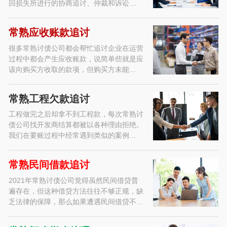
回损失所进行的协商追讨、仲裁和诉讼…
常熟应收账款追讨
很多常熟讨债公司都会帮忙追讨企业在运营
过程中都会产生应收账款，说简单些就是应
该向购买方收取的款项，但购买方未能…
常熟工程欠款追讨
工程做完之后却拿不到工程款，每次常熟讨
债公司找开发商结算都被以各种理由拒绝。
我们在要账过程中经常遇到类似的案例…
常熟民间借款追讨
2021年常熟讨债公司觉得虽然民间借贷普
遍存在，但这种借贷方法往往不够正规，缺
乏法律的保障，那么如果遭遇民间借贷不…