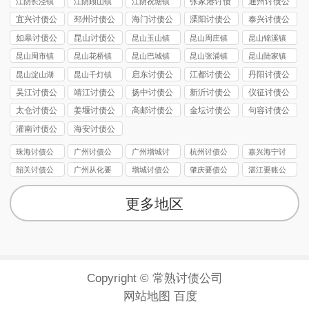
张家港讨债
通州讨债公
江阴长泾镇
江阴顾山镇
江阴祝塘镇
公司
司
讨债公司
讨债公司
讨债公司
宜兴讨债公
邳州讨债公
海门讨债公
溧阳讨债公
泰兴讨债公
司
司
司
司
司
如皋讨债公
昆山讨债公
昆山玉山镇
昆山周庄镇
昆山锦溪镇
司
司
讨债公司
讨债公司
讨债公司
昆山周市镇
昆山花桥镇
昆山巴城镇
昆山张浦镇
昆山陆家镇
讨债公司
讨债公司
讨债公司
讨债公司
讨债公司
启东讨债公
江都讨债公
丹阳讨债公
昆山淀山湖
昆山千灯镇
司
司
司
镇讨债公司
讨债公司
吴江讨债公
靖江讨债公
扬中讨债公
新沂讨债公
仪征讨债公
司
司
司
司
司
太仓讨债公
姜堰讨债公
高邮讨债公
金坛讨债公
句容讨债公
司
司
司
司
司
灌南讨债公
海安讨债公
司
司
珠海讨债公
广州讨债公
广州增城讨
杭州讨债公
嘉兴海宁讨
司
司
债公司
司
债要账
韶关讨债公
广州从化要
增城讨债公
肇庆要债公
湛江要账公
司
债公司
司
司
司
更多地区
Copyright © 常熟讨债公司
网站地图
百度