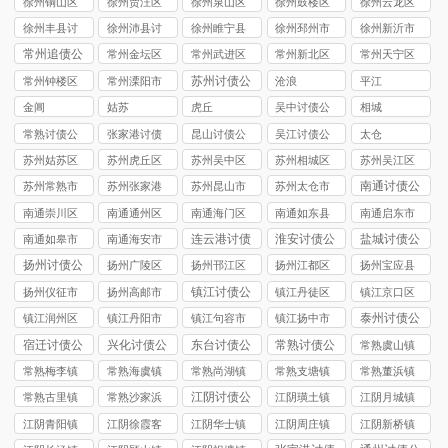
徐州铜山区
徐州贾汪区
徐州泉山区
徐州鼓楼区
徐州云龙区
讨债公司
讨债公司
讨债公司
讨债公司
讨债公司
徐州丰县讨
徐州沛县讨
徐州睢宁县
徐州‌邳州市
徐州新沂市
债公司
债公司
讨债公司
讨债公司
讨债公司
常州追债公
常州金坛区
常州武进区
常州新北区
常州天宁区
司
讨债公司
讨债公司
讨债公司
讨债公司
苏州讨债公
常州钟楼区
常州溧阳市
沧浪
平江
司
讨债公司
讨债公司
金阊
姑苏
虎丘
吴中讨债公
相城
司
常熟讨债公
张家港讨债
昆山讨债公
吴江讨债公
太仓
司
公司
司
司
苏州姑苏区
苏州虎丘区
苏州吴中区
苏州相城区
苏州吴江区
讨债公司
讨债公司
讨债公司
讨债公司
讨债公司
南通讨债公
苏州常熟市
苏州张家港
苏州昆山市
苏州太仓市
司
讨债公司
市讨债公司
讨债公司
讨债公司
南通崇川区
南通通州区
南通海门区
南通如东县
南通启东市
讨债公司
讨债公司
讨债公司
讨债公司
讨债公司
连云港讨债
淮安讨债公
盐城讨债公
南通如皋市
南通海安市
公司
司
司
讨债公司
讨债公司
扬州讨债公
扬州广陵区
扬州邗江区
扬州江都区
扬州宝应县
司
讨债公司
讨债公司
讨债公司
讨债公司
镇江讨债公
扬州仪征市
扬州高邮市
镇江丹徒区
镇江京口区
司
讨债公司
讨债公司
讨债公司
讨债公司
泰州讨债公
镇江润州区
镇江丹阳市
镇江句容市
镇江扬中市
司
讨债公司
讨债公司
讨债公司
讨债公司
宿迁讨债公
兴化讨债公
东台讨债公
常熟讨债公
常熟虞山镇
司
司
司
司
讨债公司
常熟梅李镇
常熟海虞镇
常熟尚湖镇
常熟支塘镇
常熟董浜镇
讨债公司
讨债公司
讨债公司
讨债公司
讨债公司
江阴讨债公
常熟古里镇
常熟沙家浜
江阴璜土镇
江阴月城镇
司
讨债公司
镇讨债公司
讨债公司
讨债公司
江阴青阳镇
江阴徐霞客
江阴华士镇
江阴周庄镇
江阴新桥镇
讨债公司
镇讨债公司
讨债公司
讨债公司
讨债公司